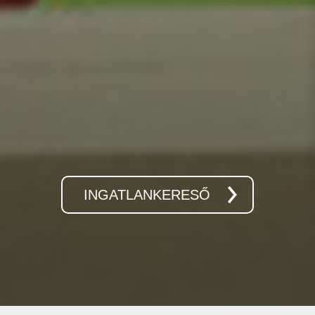
INGATLANKERESŐ